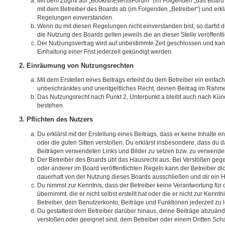
Mit dem Zugriff auf „BookishEventsForum“ (im Folgenden „das Board“
mit dem Betreiber des Boards ab (im Folgenden „Betreiber“) und erkl
Regelungen einverstanden.
Wenn du mit diesen Regelungen nicht einverstanden bist, so darfst d
die Nutzung des Boards gelten jeweils die an dieser Stelle veröffent
Der Nutzungsvertrag wird auf unbestimmte Zeit geschlossen und ka
Einhaltung einer Frist jederzeit gekündigt werden.
2. Einräumung von Nutzungsrechten
Mit dem Erstellen eines Beitrags erteilst du dem Betreiber ein einfach
unbeschränktes und unentgeltliches Recht, deinen Beitrag im Rahm
Das Nutzungsrecht nach Punkt 2, Unterpunkt a bleibt auch nach Kü
bestehen.
3. Pflichten des Nutzers
Du erklärst mit der Erstellung eines Beitrags, dass er keine Inhalte e
oder die guten Sitten verstoßen. Du erklärst insbesondere, dass du da
Beiträgen verwendeten Links und Bilder zu setzen bzw. zu verwende
Der Betreiber des Boards übt das Hausrecht aus. Bei Verstößen g
oder anderer im Board veröffentlichten Regeln kann der Betreiber 
dauerhaft von der Nutzung dieses Boards ausschließen und dir ein H
Du nimmst zur Kenntnis, dass der Betreiber keine Verantwortung für d
übernimmt, die er nicht selbst erstellt hat oder die er nicht zur Ken
Betreiber, dein Benutzerkonto, Beiträge und Funktionen jederzeit zu 
Du gestattest dem Betreiber darüber hinaus, deine Beiträge abzuände
verstoßen oder geeignet sind, dem Betreiber oder einem Dritten Sc