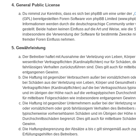
4. General Public License
Du nimmst zur Kenntnis, dass es sich bei phpBB um eine unter der „
G
(GPL) bereitgestellten Foren-Software von phpBB Limited (www.php
Informationen werden durch die deutschsprachige Community unter
gestellt. Beide haben keinen Einfluss auf die Art und Weise, wie die
insbesondere die Verwendung der Software für bestimmte Zwecke nic
fremder Foren Einfluss nehmen.
5. Gewährleistung
Der Betreiber haftet mit Ausnahme der Verletzung von Leben, Körpe
wesentlicher Vertragspflichten (Kardinalpflichten) nur für Schäden, di
fahrlässiges Verhalten zurückzuführen sind. Dies gilt auch für mitt
entgangenen Gewinn.
Die Haftung ist gegenüber Verbrauchern außer bei vorsätzlichem ode
bei Schäden aus der Verletzung von Leben, Körper und Gesundheit u
Vertragspflichten (Kardinalpflichten) auf die bei Vertragsschluss t
und im übrigen der Höhe nach auf die vertragstypischen Durchschnit
für mittelbare Folgeschäden wie insbesondere entgangenen Gewinn
Die Haftung ist gegenüber Unternehmern außer bei der Verletzung 
oder vorsätzlichem oder grob fahrlässigem Verhalten des Betreibers 
typischerweise vorhersehbaren Schäden und im Übrigen der Höhe na
Durchschnittsschäden begrenzt. Dies gilt auch für mittelbare Schä
Gewinn.
Die Haftungsbegrenzung der Absätze a bis c gilt sinngemäß auch zug
Erfüllungsgehilfen des Betreibers.