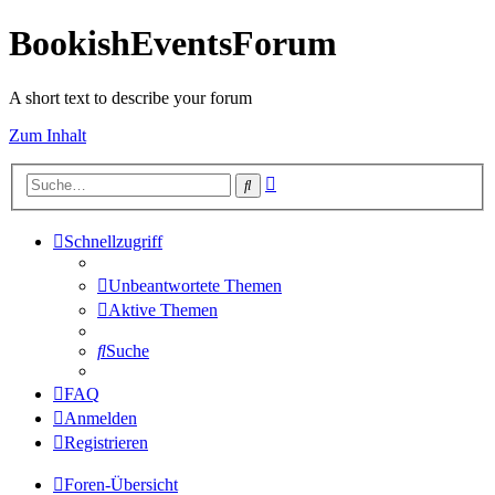
BookishEventsForum
A short text to describe your forum
Zum Inhalt
Erweiterte
Suche
Suche
Schnellzugriff
Unbeantwortete Themen
Aktive Themen
Suche
FAQ
Anmelden
Registrieren
Foren-Übersicht