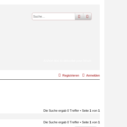
suche
erweiterte
suche
A short text to describe your forum
Registrieren
Anmelden
Die Suche ergab 0 Treffer • Seite
1
von
1
Die Suche ergab 0 Treffer • Seite
1
von
1