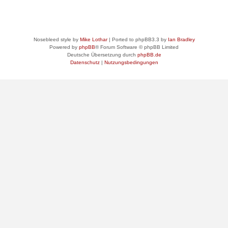
Nosebleed style by
Mike Lothar
| Ported to phpBB3.3 by
Ian Bradley
Powered by
phpBB
® Forum Software © phpBB Limited
Deutsche Übersetzung durch
phpBB.de
Datenschutz
|
Nutzungsbedingungen